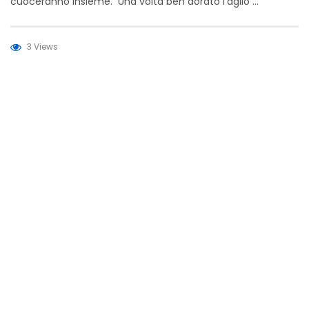
cuoceranno insieme. Una volta ben dorato l’aglio …
3 Views