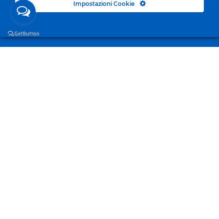
Impostazioni Cookie
Surgelandia, non un semplice “Frozen Centre”. Da 23
anni con dedizione, passione e una bella dose di
coraggio cerchiamo di avvicinare i nostri clienti al
mondo del surgelato.