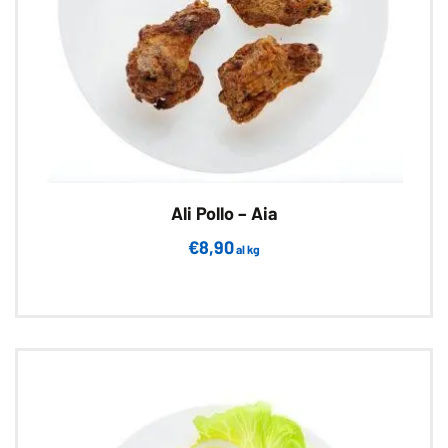
Ali Pollo – Aia
€
8,90
al kg