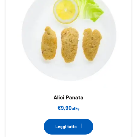
Alici Panata
€
9,90
al kg
Leggi tutto