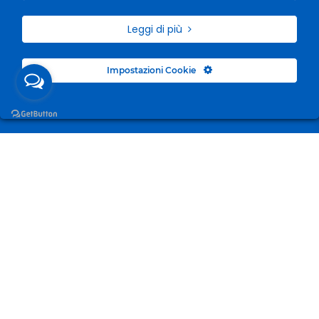
Leggi di più
Impostazioni Cookie
Surgelandia, non un semplice “Frozen Centre”. Da 23
anni con dedizione, passione e una bella dose di
coraggio cerchiamo di avvicinare i nostri clienti al
mondo del surgelato.