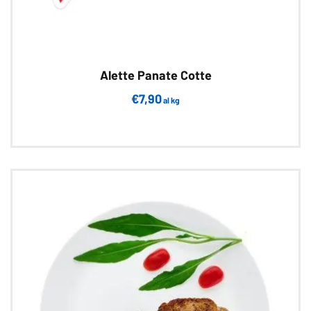
Alette Panate Cotte
€
7,90
al kg