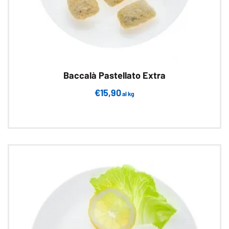
Baccalà Pastellato Extra
€
15,90
al kg