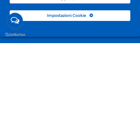
Impostazioni Cookie
Surgelandia, non un semplice “Frozen Centre”. Da 23
anni con dedizione, passione e una bella dose di
coraggio cerchiamo di avvicinare i nostri clienti al
mondo del surgelato.