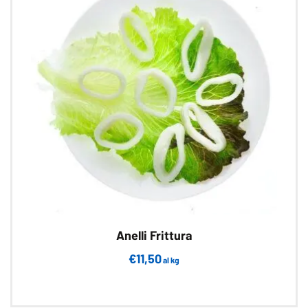
Anelli Frittura
€
11,50
al kg