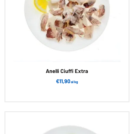
nella
pagina
del
prodotto
Anelli Ciuffi Extra
€
11,90
al kg