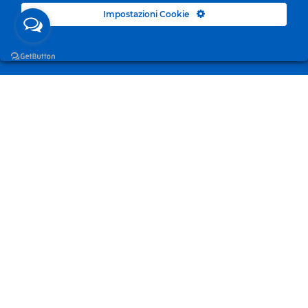
Impostazioni Cookie
Surgelandia, non un semplice “Frozen Centre”. Da 23
anni con dedizione, passione e una bella dose di
coraggio cerchiamo di avvicinare i nostri clienti al
mondo del surgelato.