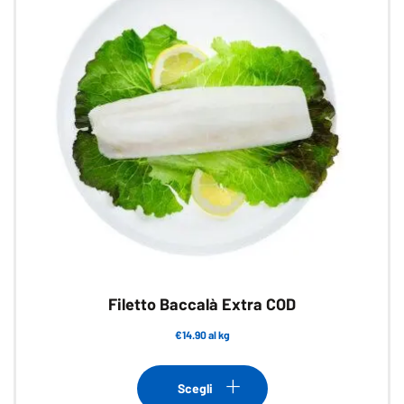
Filetto Baccalà Extra COD
€14.90 al kg
Questo
prodotto
Scegli