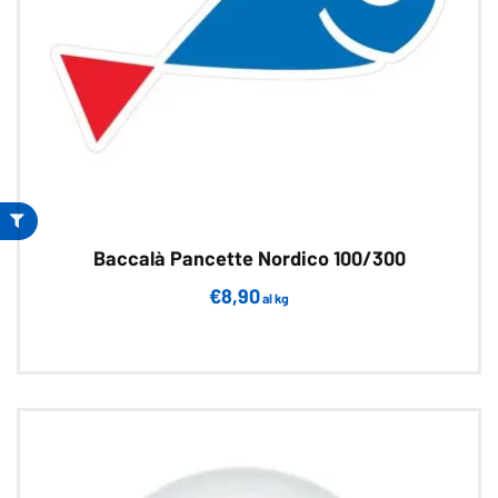
nella
pagina
del
prodotto
Baccalà Pancette Nordico 100/300
€
8,90
al kg