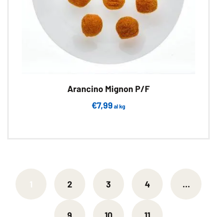
Arancino Mignon P/F
€
7,99
al kg
1
2
3
4
…
9
10
11