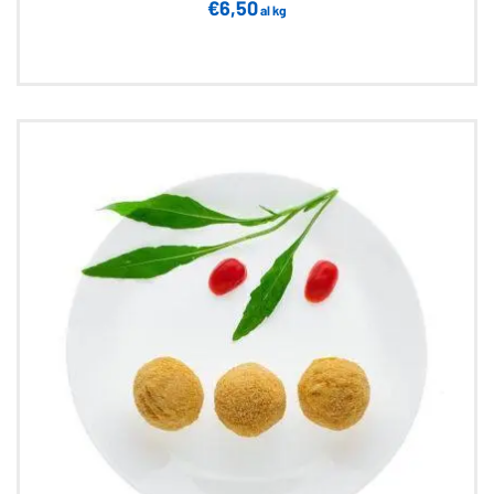
€
6,50
al kg