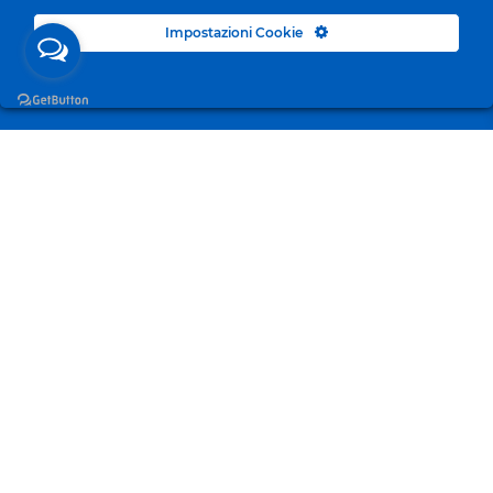
Impostazioni Cookie
Surgelandia, non un semplice “Frozen Centre”. Da 23
anni con dedizione, passione e una bella dose di
coraggio cerchiamo di avvicinare i nostri clienti al
mondo del surgelato.