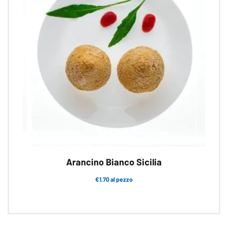
Arancino Bianco Sicilia
€1.70 al pezzo
Questo
prodotto
ha