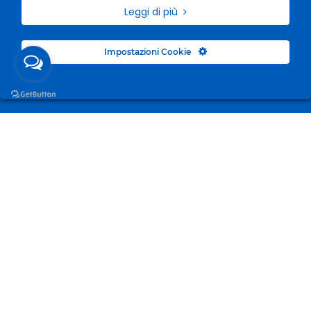
Leggi di più
Impostazioni Cookie
Surgelandia, non un semplice “Frozen Centre”. Da 23
anni con dedizione, passione e una bella dose di
coraggio cerchiamo di avvicinare i nostri clienti al
mondo del surgelato.