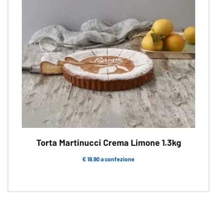
essere
scelte
nella
pagina
del
prodotto
Torta Martinucci Crema Limone 1.3kg
€ 18.90 a confezione
Questo
prodotto
ha
più