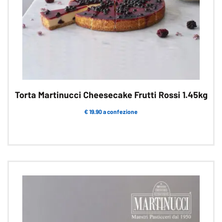
Torta Martinucci Cheesecake Frutti Rossi 1.45kg
€ 19.90 a confezione
Questo
prodotto
ha
più
varianti.
Le
opzioni
possono