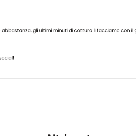
 abbastanza, gli ultimi minuti di cottura li facciamo con il g
social!
gamberoni
gamberoni e guanciale
guanci
tta di capodanno