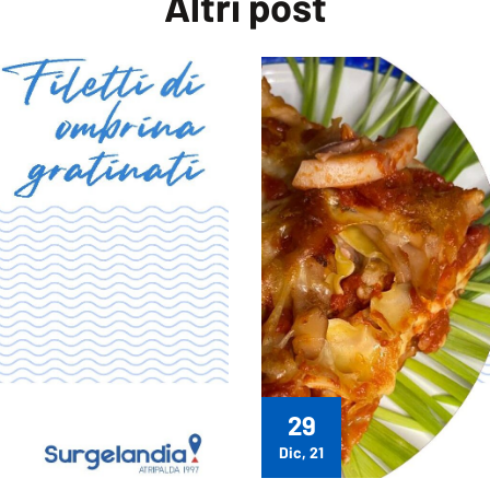
Altri
post
29
Dic, 21