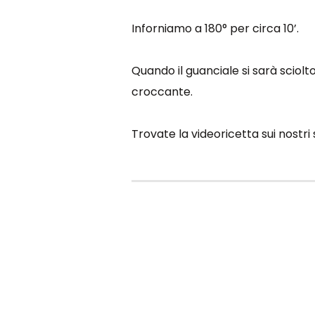
Inforniamo a 180° per circa 10’.
Quando il guanciale si sarà sciolto
croccante.
Trovate la videoricetta sui nostri 
antipasto
capodanno
menu di capodanno
rice