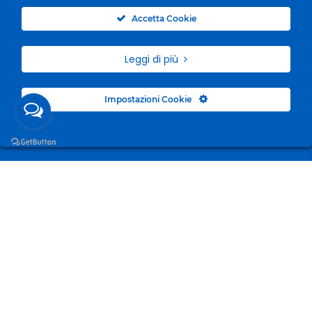
0
Accetta Cookie
Leggi di più
Impostazioni Cookie
Surgelandia, non un semplice “Frozen Centre”. Da 23
anni con dedizione, passione e una bella dose di
coraggio cerchiamo di avvicinare i nostri clienti al
mondo del surgelato.