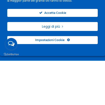
la maggior parte dei grandi siti fanno lo stesso.
0
Accetta Cookie
Leggi di più
Impostazioni Cookie
Surgelandia, non un semplice “Frozen Centre”. Da 23
anni con dedizione, passione e una bella dose di
coraggio cerchiamo di avvicinare i nostri clienti al