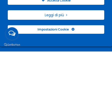
Accetta Cookie
Leggi di più
Impostazioni Cookie
Surgelandia, non un semplice “Frozen Centre”. Da 23
anni con dedizione, passione e una bella dose di
coraggio cerchiamo di avvicinare i nostri clienti al
mondo del surgelato.