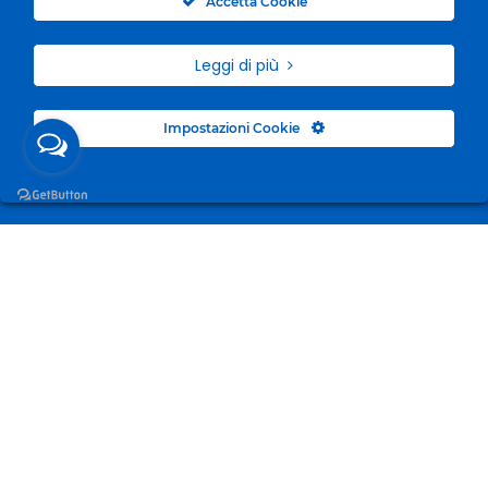
Accetta Cookie
Leggi di più
Impostazioni Cookie
Surgelandia, non un semplice “Frozen Centre”. Da 23
anni con dedizione, passione e una bella dose di
coraggio cerchiamo di avvicinare i nostri clienti al
mondo del surgelato.