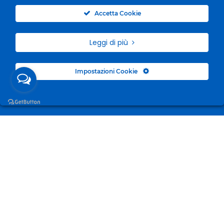
0
Accetta Cookie
Leggi di più
Impostazioni Cookie
Surgelandia, non un semplice “Frozen Centre”. Da 23
anni con dedizione, passione e una bella dose di
coraggio cerchiamo di avvicinare i nostri clienti al
mondo del surgelato.