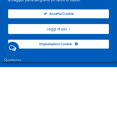
la maggior parte dei grandi siti fanno lo stesso.
0
Accetta Cookie
Leggi di più
Impostazioni Cookie
Surgelandia, non un semplice “Frozen Centre”. Da 23
anni con dedizione, passione e una bella dose di
coraggio cerchiamo di avvicinare i nostri clienti al