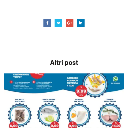
scampi
surgelandia
vongole
Altri
post