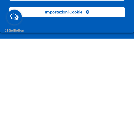
Impostazioni Cookie
Surgelandia, non un semplice “Frozen Centre”. Da 23
anni con dedizione, passione e una bella dose di
coraggio cerchiamo di avvicinare i nostri clienti al
mondo del surgelato.