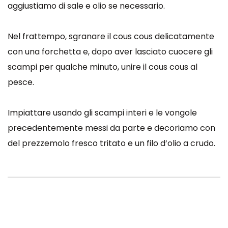
aggiustiamo di sale e olio se necessario.
Nel frattempo, sgranare il cous cous delicatamente
con una forchetta e, dopo aver lasciato cuocere gli
scampi per qualche minuto, unire il cous cous al
pesce.
Impiattare usando gli scampi interi e le vongole
precedentemente messi da parte e decoriamo con
del prezzemolo fresco tritato e un filo d’olio a crudo.
cous cous
cous cous di pesce
le ricette di maria
ricette di maria