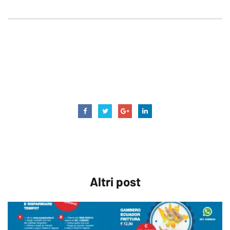
orecchiette
pomodori secchi
primopiatto
surgelandia
surgelandiaatripalda
triglie
Altri
post