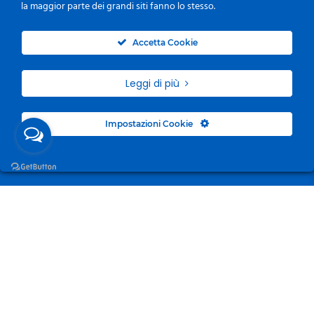
la maggior parte dei grandi siti fanno lo stesso.
0
Accetta Cookie
Leggi di più
Impostazioni Cookie
Surgelandia, non un semplice “Frozen Centre”. Da 23
anni con dedizione, passione e una bella dose di
coraggio cerchiamo di avvicinare i nostri clienti al