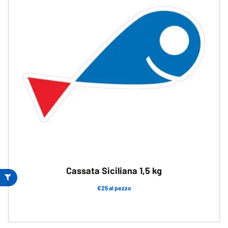
opzioni
possono
essere
scelte
nella
pagina
del
prodotto
Cassata Siciliana 1,5 kg
€25 al pezzo
Questo
prodotto