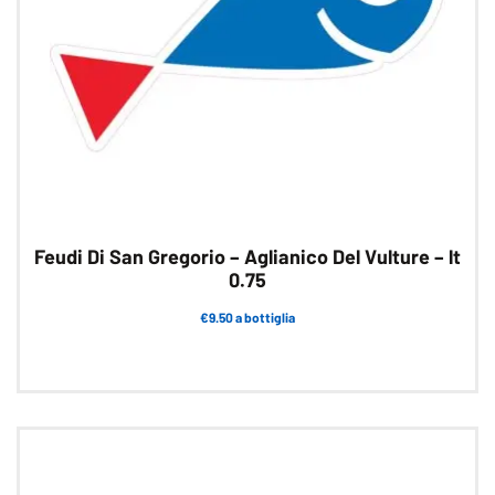
nella
pagina
del
prodotto
Feudi Di San Gregorio – Aglianico Del Vulture – lt
0.75
€9.50 a bottiglia
Questo
prodotto
ha
più
varianti.