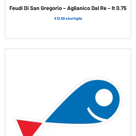
Feudi Di San Gregorio – Aglianico Dal Re – lt 0.75
€12.50 a bottiglia
Questo
prodotto
ha
più
varianti.
Le
opzioni
possono
essere
scelte
nella
pagina
del
prodotto