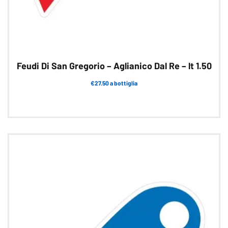
Feudi Di San Gregorio – Aglianico Dal Re – lt 1.50
€27.50 a bottiglia
Questo
prodotto
ha
più
varianti.
Le
opzioni
possono
essere
scelte