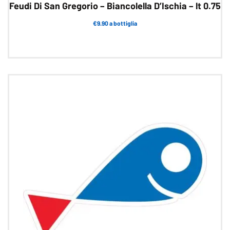
Feudi Di San Gregorio – Biancolella D’Ischia – lt 0.75
€9.90 a bottiglia
Questo
prodotto
ha
più
varianti.
Le
opzioni
possono
essere
scelte
nella
pagina
del
prodotto