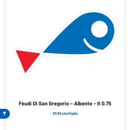
Le
opzioni
possono
essere
scelte
nella
pagina
del
prodotto
Feudi Di San Gregorio – Albente – lt 0.75
€5.50 a bottiglia
Questo
prodotto