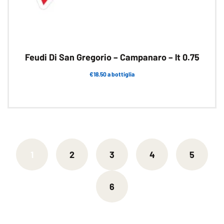
Feudi Di San Gregorio – Campanaro – lt 0.75
€18.50 a bottiglia
Questo
prodotto
ha
più
varianti.
1
2
3
4
5
Le
opzioni
possono
6
essere
scelte
nella