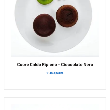
Cuore Caldo Ripieno – Cioccolato Nero
€1.95 a pezzo
Questo
prodotto
ha
più
varianti.