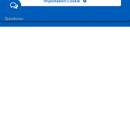
Impostazioni Cookie
Surgelandia, non un semplice “Frozen Centre”. Da 23
anni con dedizione, passione e una bella dose di
coraggio cerchiamo di avvicinare i nostri clienti al
mondo del surgelato.