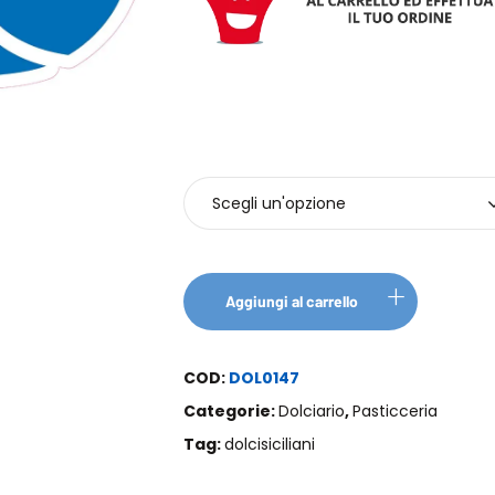
Pezzi
Aggiungi al carrello
COD:
DOL0147
Categorie:
Dolciario
,
Pasticceria
Tag:
dolcisiciliani