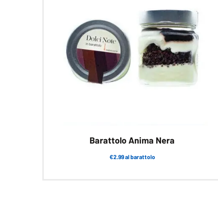
Barattolo Anima Nera
€2.99 al barattolo
Questo
prodotto
ha
più