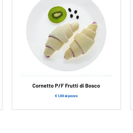
Cornetto P/F Frutti di Bosco
€ 1,00 al pezzo
Questo
prodotto
ha
più