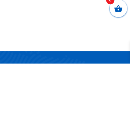
0
CONTATTI
Via San Nicola 17/19
83042 Atripalda (AV)
Telefono:
0825 624314
Email:
info@surgelandia.it
Partita IVA:
02161880642