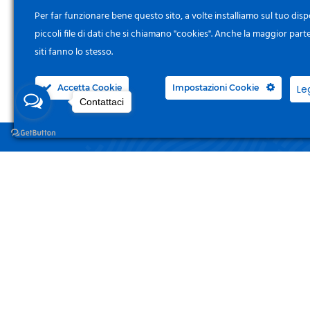
Per far funzionare bene questo sito, a volte installiamo sul tuo disp
piccoli file di dati che si chiamano "cookies". Anche la maggior part
siti fanno lo stesso.
Accetta Cookie
Impostazioni Cookie
Le
Contattaci
NEGO
Acced
Surgelandia, non un semplice “Frozen
Centre”. Da 23 anni con dedizione,
Il Mi
passione e una bella dose di coraggio
cerchiamo di avvicinare i nostri clienti
I Miei