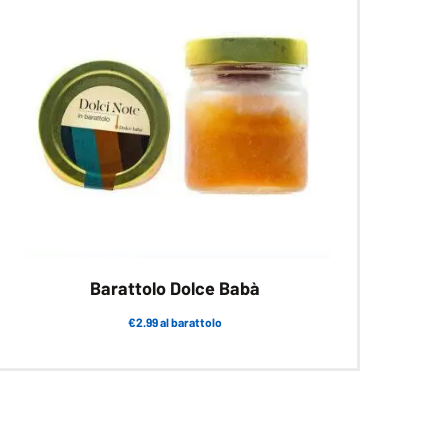
Barattolo Dolce Babà
€2.99 al barattolo
Questo
prodotto
ha
più