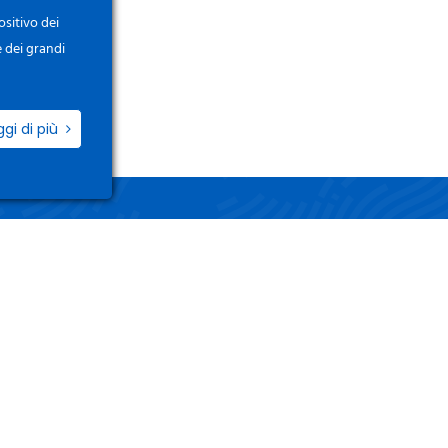
ositivo dei
e dei grandi
ggi di più
ZIO
LINK UTILI
i / Registrati
Termini e Condizioni
o Account
Privacy Policy
 Ordini
Gestisci i tuoi dati