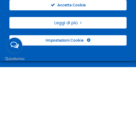
0
Accetta Cookie
Leggi di più
Impostazioni Cookie
Surgelandia, non un semplice “Frozen Centre”. Da 23
anni con dedizione, passione e una bella dose di
coraggio cerchiamo di avvicinare i nostri clienti al
mondo del surgelato.