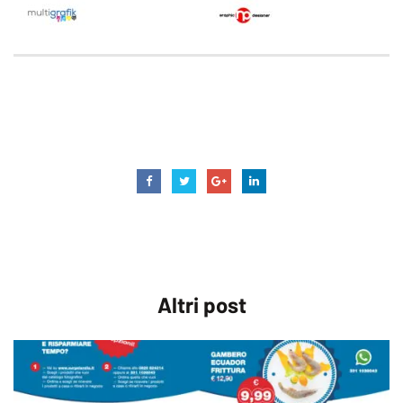
delivery
frozen food
surgelandia
surgelandia atripalda
Altri
post