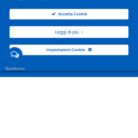
0
Accetta Cookie
Leggi di più
Impostazioni Cookie
Surgelandia, non un semplice “Frozen Centre”. Da 23
anni con dedizione, passione e una bella dose di
coraggio cerchiamo di avvicinare i nostri clienti al