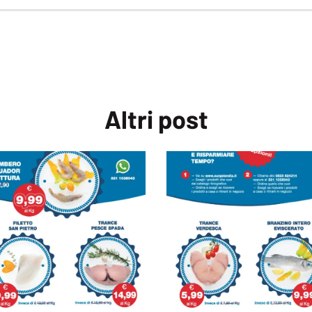
promozioni
surgelandia
surgelandiaatripalda
Altri
post