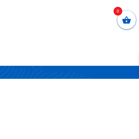
0
CONTATTI
Via San Nicola 17/19
83042 Atripalda (AV)
Telefono:
0825 624314
Email:
info@surgelandia.it