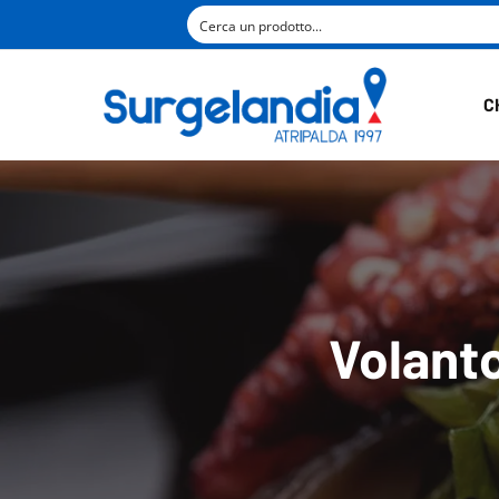
C
Volanto