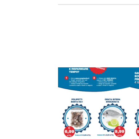
offerte
promo