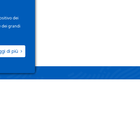
ositivo dei
e dei grandi
ggi di più
ZIO
LINK UTILI
i / Registrati
Termini e Condizioni
o Account
Privacy Policy