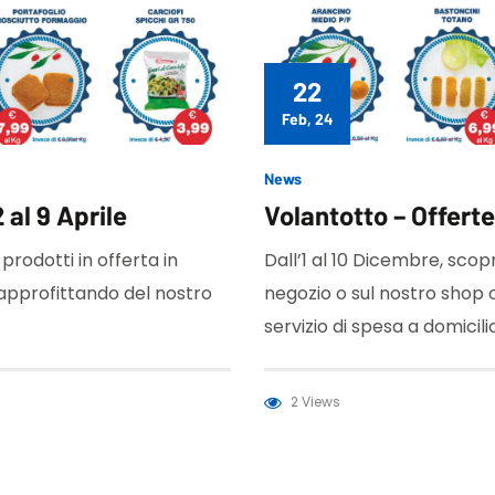
22
Feb, 24
News
 al 9 Aprile
Volantotto – Offerte 
 prodotti in offerta in
Dall’1 al 10 Dicembre, scopri
 approfittando del nostro
negozio o sul nostro shop 
servizio di spesa a domicilio
2 Views