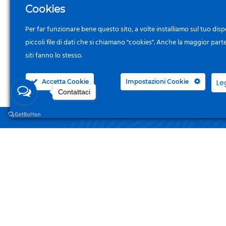
Cookies
Per far funzionare bene questo sito, a volte installiamo sul tuo disp
piccoli file di dati che si chiamano "cookies". Anche la maggior part
siti fanno lo stesso.
Accetta Cookie
Impostazioni Cookie
Le
Contattaci
NEGO
Acced
Surgelandia, non un semplice “Frozen
Centre”. Da 23 anni con dedizione,
Il Mi
passione e una bella dose di coraggio