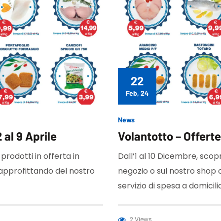
22
Feb, 24
News
 al 9 Aprile
Volantotto – Offerte 
 prodotti in offerta in
Dall’1 al 10 Dicembre, scopri
 approfittando del nostro
negozio o sul nostro shop 
servizio di spesa a domicilio
2 Views