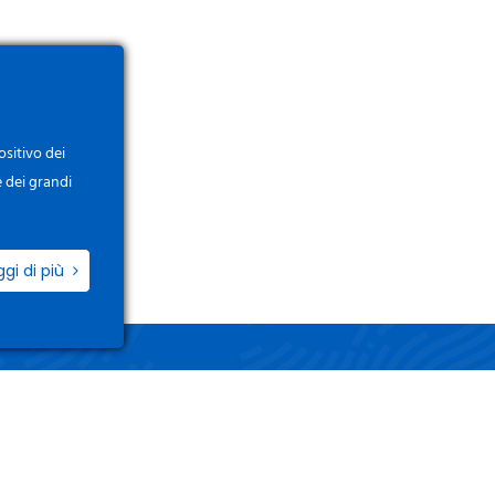
ositivo dei
e dei grandi
ggi di più
ZIO
LINK UTILI
i / Registrati
Termini e Condizioni