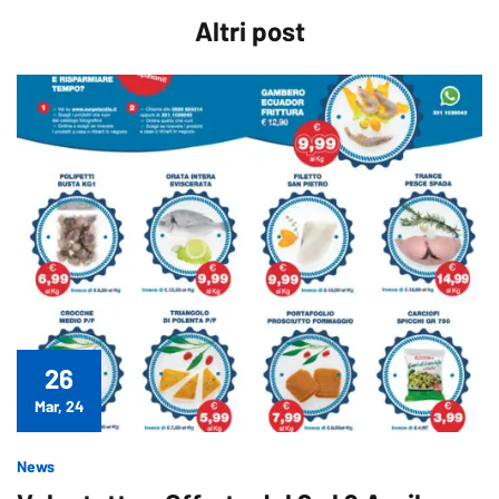
Altri
post
26
Mar, 24
News