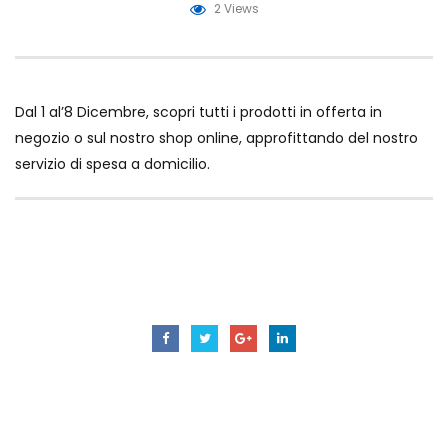
2 Views
Dal 1 al’8 Dicembre, scopri tutti i prodotti in offerta in
negozio o sul nostro shop online, approfittando del nostro
servizio di spesa a domicilio.
offerte
promo
promozioni
surgelandia
surgelandiaatripalda