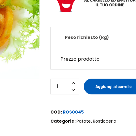
Peso richiesto (kg)
Prezzo prodotto
Patate
Aggiungi al carrello
Twister
quantità
COD:
ROS0045
Categorie:
Patate
,
Rosticceria