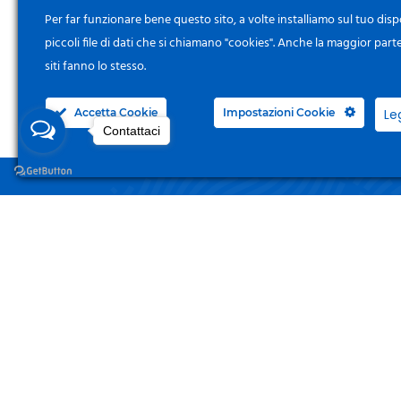
Per far funzionare bene questo sito, a volte installiamo sul tuo disp
piccoli file di dati che si chiamano "cookies". Anche la maggior part
siti fanno lo stesso.
Accetta Cookie
Impostazioni Cookie
Le
Contattaci
NEGO
Acced
Surgelandia, non un semplice “Frozen
Centre”. Da 23 anni con dedizione,
Il Mi
passione e una bella dose di coraggio
cerchiamo di avvicinare i nostri clienti
I Miei