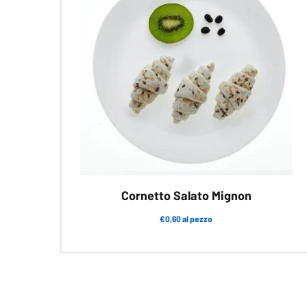
Cornetto Salato Mignon
€0,60 al pezzo
Questo
prodotto
ha
più