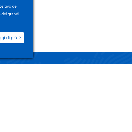
ositivo dei
e dei grandi
ggi di più
ZIO
LINK UTILI
i / Registrati
Termini e Condizioni
o Account
Privacy Policy
 Ordini
Gestisci i tuoi dati