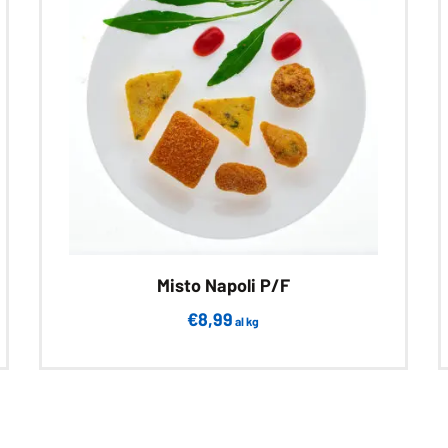
Misto Napoli P/F
€
8,99
al kg