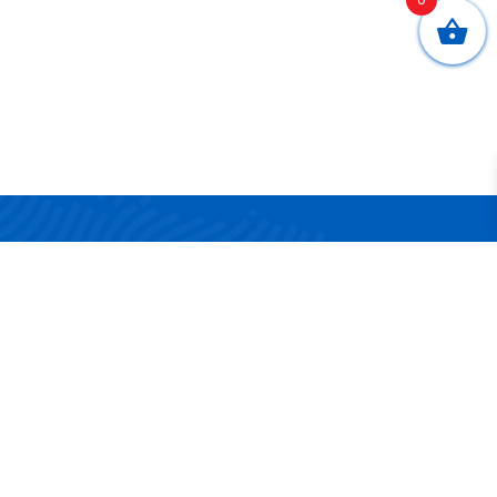
CONTATTI
Via San Nicola 17/19
83042 Atripalda (AV)
Telefono:
0825 624314
Email:
info@surgelandia.it
Partita IVA:
02161880642