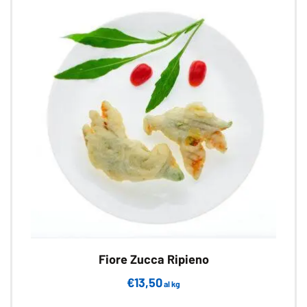
Le
opzioni
possono
essere
scelte
nella
pagina
del
prodotto
Fiore Zucca Ripieno
€
13,50
al kg