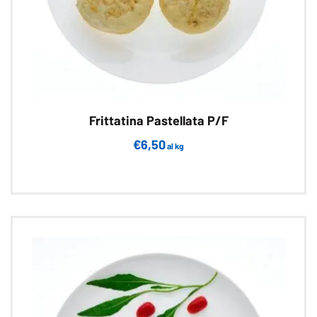
Frittatina Pastellata P/F
€
6,50
al kg