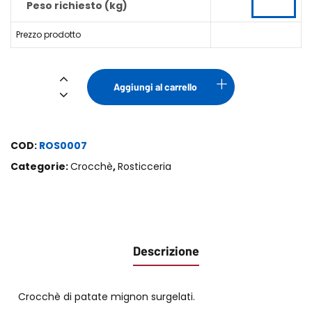
Peso richiesto (kg)
Prezzo prodotto
Crocchè
Aggiungi al carrello
Mignon
P/F
quantità
COD:
ROS0007
Categorie:
Crocchè
,
Rosticceria
Descrizione
Crocchè di patate mignon surgelati.