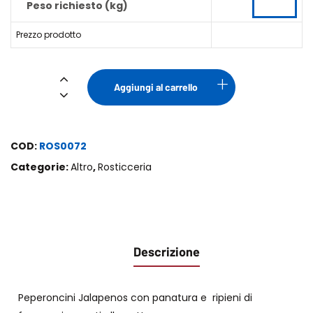
Peso richiesto (kg)
Prezzo prodotto
Jalapenos
Aggiungi al carrello
Red
Hot
quantità
COD:
ROS0072
Categorie:
Altro
,
Rosticceria
Descrizione
Peperoncini Jalapenos con panatura e ripieni di