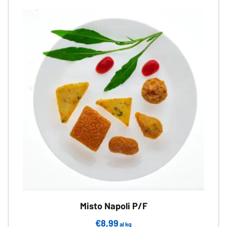
Misto Napoli P/F
€
8,99
al kg