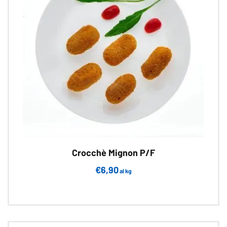
Crocchè Mignon P/F
€
6,90
al kg