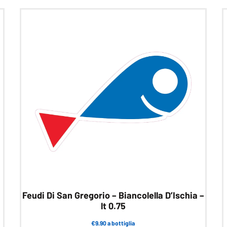
Feudi Di San Gregorio – Biancolella D’Ischia –
lt 0.75
€9.90 a bottiglia