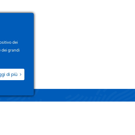
ositivo dei
e dei grandi
ggi di più
ZIO
LINK UTILI
i / Registrati
Termini e Condizioni