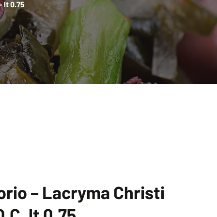
 lt 0.75
orio – Lacryma Christi
C. lt 0.75