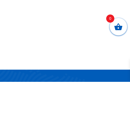
0
CONTATTI
Via San Nicola 17/19
83042 Atripalda (AV)
Telefono:
0825 624314