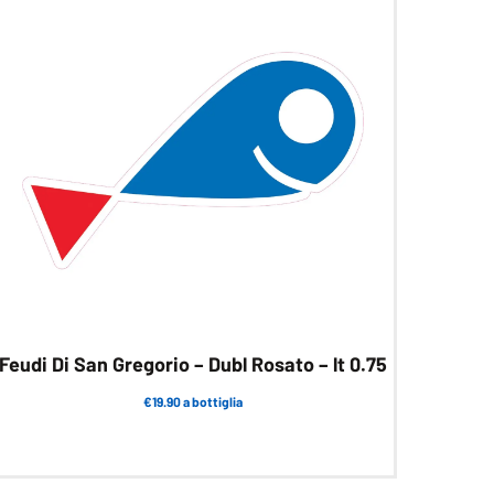
Feudi Di San Gregorio – Dubl Rosato – lt 0.75
€19.90 a bottiglia
Questo
prodotto