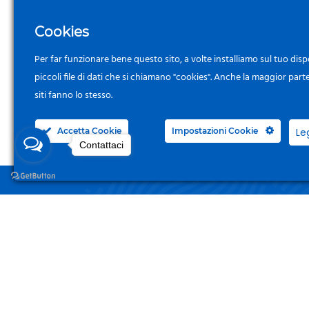
Cookies
Per far funzionare bene questo sito, a volte installiamo sul tuo disp
piccoli file di dati che si chiamano "cookies". Anche la maggior part
siti fanno lo stesso.
Accetta Cookie
Impostazioni Cookie
Le
Contattaci
NEGO
Acced
Surgelandia, non un semplice “Frozen
Centre”. Da 23 anni con dedizione,