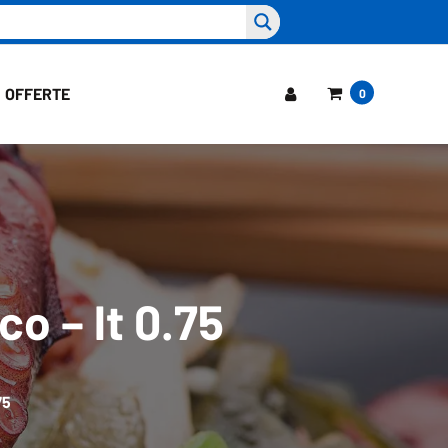
OFFERTE
0
o – lt 0.75
75