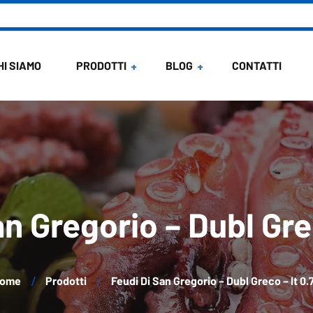
HI SIAMO
PRODOTTI
BLOG
CONTATTI
News
Ricette di Maria
n Gregorio – Dubl Grec
ome
Prodotti
Feudi Di San Gregorio – Dubl Greco – lt 0.