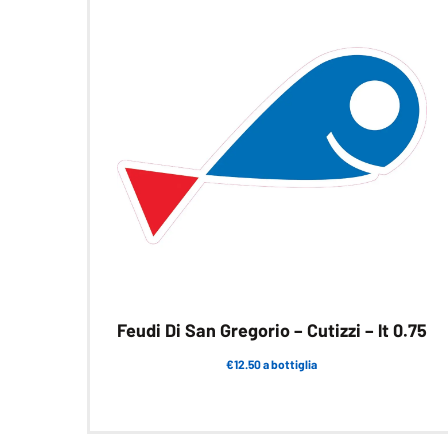
Feudi Di San Gregorio – Cutizzi – lt 0.75
€12.50 a bottiglia
Questo
prodotto