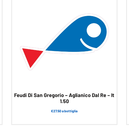
Feudi Di San Gregorio – Aglianico Dal Re – lt
1.50
€27.50 a bottiglia
Questo
prodotto