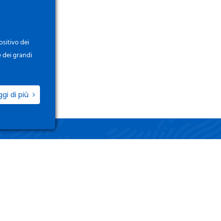
ositivo dei
e dei grandi
ggi di più
ZIO
LINK UTILI
i / Registrati
Termini e Condizioni