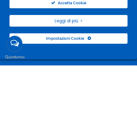
Accetta Cookie
Leggi di più
Impostazioni Cookie
Surgelandia, non un semplice “Frozen Centre”. Da 23
anni con dedizione, passione e una bella dose di
coraggio cerchiamo di avvicinare i nostri clienti al
mondo del surgelato.