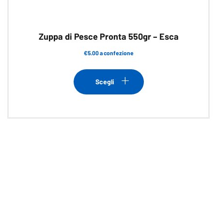
Zuppa di Pesce Pronta 550gr – Esca
€5.00 a confezione
Questo
prodotto
Scegli
ha
più
varianti.
Le
opzioni
possono
essere
scelte
nella
pagina