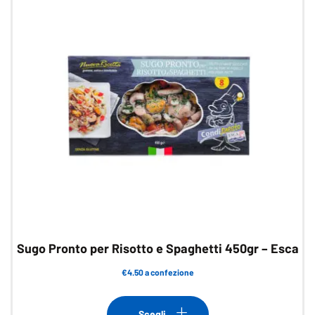
Sugo Pronto per Risotto e Spaghetti 450gr – Esca
€4.50 a confezione
Questo
prodotto
Scegli