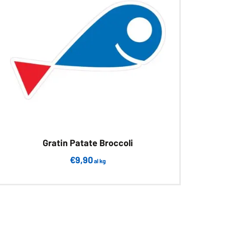
Gratin Patate Broccoli
€
9,90
al kg