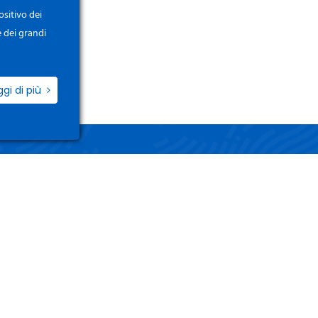
ositivo dei
e dei grandi
ggi di più
ZIO
LINK UTILI
i / Registrati
Termini e Condizioni
o Account
Privacy Policy
 Ordini
Gestisci i tuoi dati