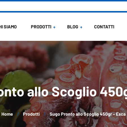
HI SIAMO
PRODOTTI
BLOG
CONTATTI
News
Ricette di Maria
nto allo Scoglio 450
Home
Prodotti
Sugo Pronto allo Scoglio 450gr – Esca