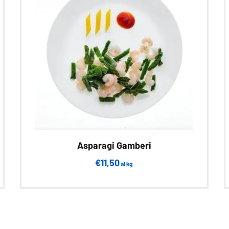
Asparagi Gamberi
€
11,50
al kg