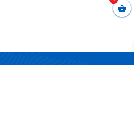
CONTATTI
Via San Nicola 17/19
83042 Atripalda (AV)
Telefono:
0825 624314
Email:
info@surgelandia.it
Partita IVA:
02161880642