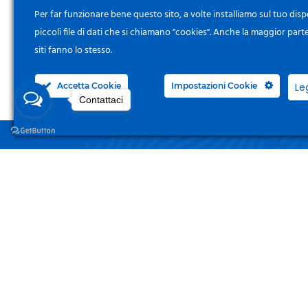
Per far funzionare bene questo sito, a volte installiamo sul tuo disp
piccoli file di dati che si chiamano "cookies". Anche la maggior part
siti fanno lo stesso.
Accetta Cookie
Impostazioni Cookie
Le
Contattaci
NEGO
Acced
Surgelandia, non un semplice “Frozen
Centre”. Da 23 anni con dedizione,
Il Mi
passione e una bella dose di coraggio
cerchiamo di avvicinare i nostri clienti
I Miei