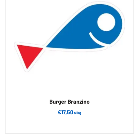
Burger Branzino
€
17,50
al kg