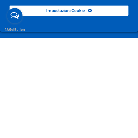
Impostazioni Cookie
Surgelandia, non un semplice “Frozen Centre”. Da 23
anni con dedizione, passione e una bella dose di
coraggio cerchiamo di avvicinare i nostri clienti al
mondo del surgelato.