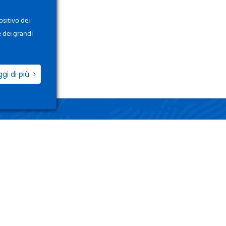
ositivo dei
e dei grandi
ggi di più
ZIO
LINK UTILI
i / Registrati
Termini e Condizioni
o Account
Privacy Policy