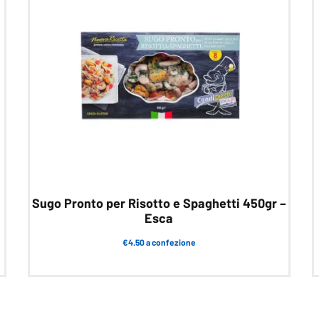
Sugo Pronto per Risotto e Spaghetti 450gr –
Esca
€4.50 a confezione
Questo
prodotto
ha