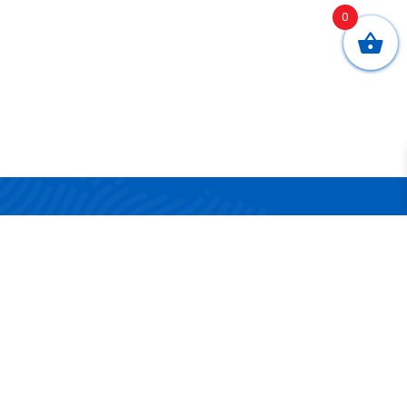
0
CONTATTI
Via San Nicola 17/19
83042 Atripalda (AV)
Telefono:
0825 624314
Email:
info@surgelandia.it
Partita IVA:
02161880642