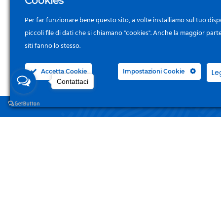
Cookies
Per far funzionare bene questo sito, a volte installiamo sul tuo disp
piccoli file di dati che si chiamano "cookies". Anche la maggior part
siti fanno lo stesso.
Accetta Cookie
Impostazioni Cookie
Le
Contattaci
NEGO
Acced
Surgelandia, non un semplice “Frozen
Centre”. Da 23 anni con dedizione,
Il Mi
passione e una bella dose di coraggio