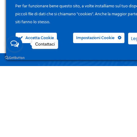
Per far funzionare bene questo sito, a volte installiamo sul tuo disp
piccoli file di dati che si chiamano "cookies". Anche la maggior part
siti fanno lo stesso.
Accetta Cookie
Impostazioni Cookie
Le
Contattaci
NEGO
Acced
Surgelandia, non un semplice “Frozen
Centre”. Da 23 anni con dedizione,
Il Mi
passione e una bella dose di coraggio
cerchiamo di avvicinare i nostri clienti
I Miei