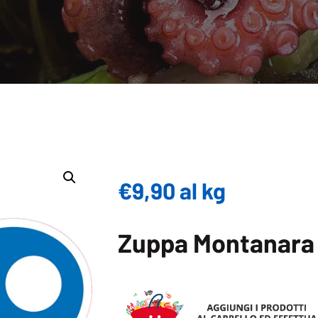
€
9,90
al kg
Zuppa Montanara