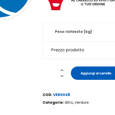
Peso richiesto (kg)
Prezzo prodotto
Zuppa
Aggiungi al carrello
Montanara
quantità
COD:
VER0048
Categorie:
Altro
,
Verdure