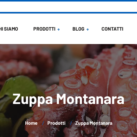
HI SIAMO
PRODOTTI
BLOG
CONTATTI
News
Ricette di Maria
Zuppa Montanara
Home
Prodotti
Zuppa Montanara