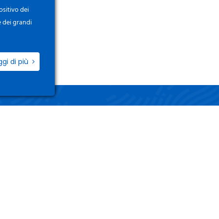
ositivo dei
e dei grandi
ggi di più
ZIO
LINK UTILI
i / Registrati
Termini e Condizioni
o Account
Privacy Policy
 Ordini
Gestisci i tuoi dati