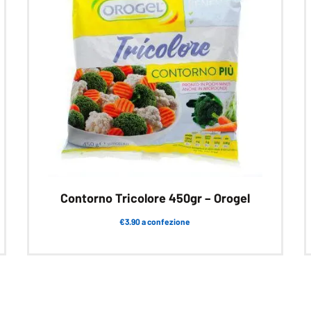
Contorno Tricolore 450gr – Orogel
€3.90 a confezione
Questo
prodotto
ha
più