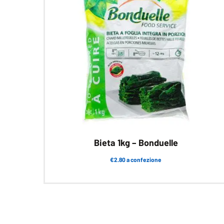
Bieta 1kg – Bonduelle
€2.80 a confezione
Questo
prodotto
ha
più