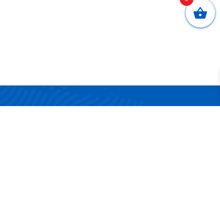
CONTATTI
Via San Nicola 17/19
83042 Atripalda (AV)
Telefono:
0825 624314
Email:
info@surgelandia.it
Partita IVA:
02161880642