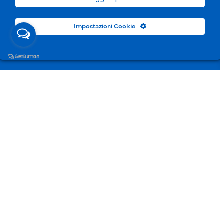
Impostazioni Cookie
Surgelandia, non un semplice “Frozen Centre”. Da 23
anni con dedizione, passione e una bella dose di
coraggio cerchiamo di avvicinare i nostri clienti al
mondo del surgelato.