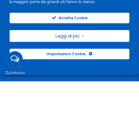
la maggior parte dei grandi siti fanno lo stesso.
0
Accetta Cookie
Leggi di più
Impostazioni Cookie
Surgelandia, non un semplice “Frozen Centre”. Da 23
anni con dedizione, passione e una bella dose di
coraggio cerchiamo di avvicinare i nostri clienti al