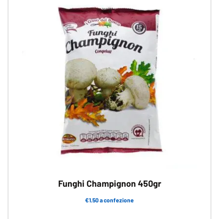
Funghi Champignon 450gr
€1.50 a confezione
Questo