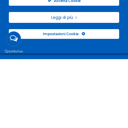
Accetta Cookie
Leggi di più
Impostazioni Cookie
Surgelandia, non un semplice “Frozen Centre”. Da 23
anni con dedizione, passione e una bella dose di
coraggio cerchiamo di avvicinare i nostri clienti al
mondo del surgelato.