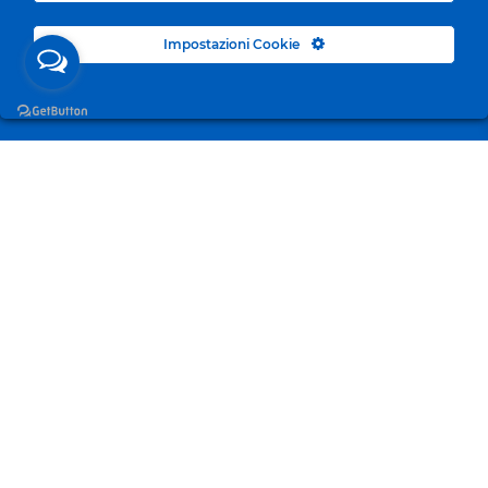
Impostazioni Cookie
Surgelandia, non un semplice “Frozen Centre”. Da 23
anni con dedizione, passione e una bella dose di
coraggio cerchiamo di avvicinare i nostri clienti al
mondo del surgelato.