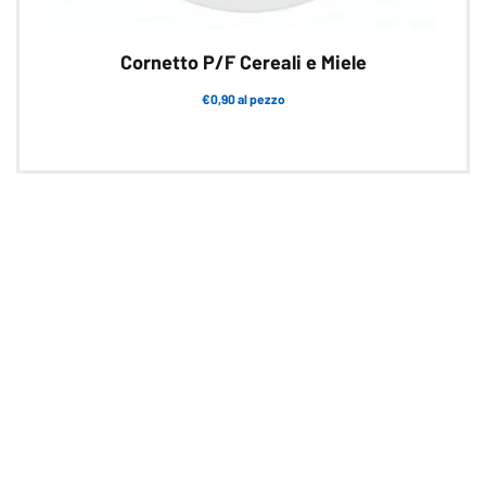
Cornetto P/F Cereali e Miele
€0,90 al pezzo
Questo
prodotto
ha
più
varianti.
Le
opzioni
possono
essere
scelte
nella
pagina
del