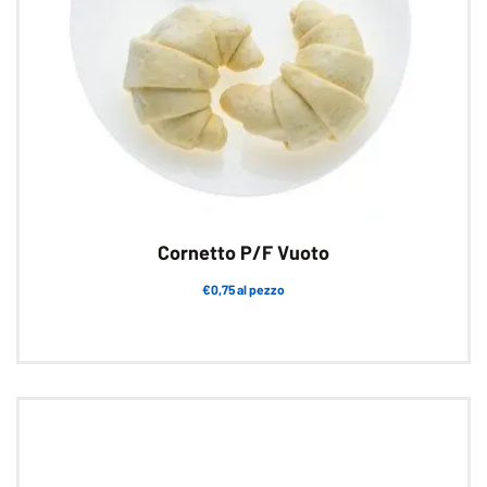
Cornetto P/F Vuoto
€0,75 al pezzo
Questo
prodotto
ha
più
varianti.
Le