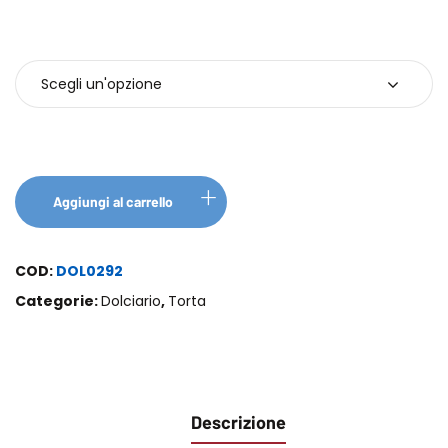
Confezione
Aggiungi al carrello
COD:
DOL0292
Categorie:
Dolciario
,
Torta
Descrizione