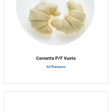
Cornetto P/F Vuoto
€0,75 al pezzo
Questo
prodotto
ha
più
varianti.
Le