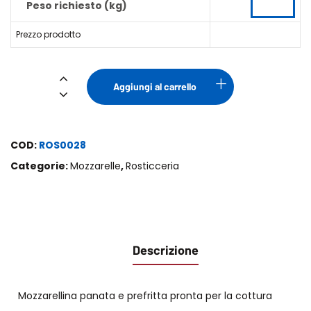
Peso richiesto (kg)
Prezzo prodotto
Mozzarelline
Aggiungi al carrello
Panate
Prefritte
quantità
COD:
ROS0028
Categorie:
Mozzarelle
,
Rosticceria
Descrizione
Mozzarellina panata e prefritta pronta per la cottura