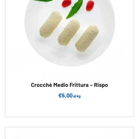
scelte
nella
pagina
del
prodotto
Crocchè Medio Frittura – Rispo
€
5,00
al kg