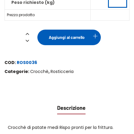
Peso richiesto (kg)
Prezzo prodotto
Crocchè
Aggiungi al carrello
Medio
Frittura
-
COD:
ROS0036
Rispo
Categorie:
Crocchè
,
Rosticceria
quantità
Descrizione
Crocchè di patate medi Rispo pronti per la frittura.