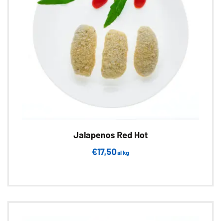
scelte
nella
pagina
del
prodotto
Jalapenos Red Hot
€
17,50
al kg