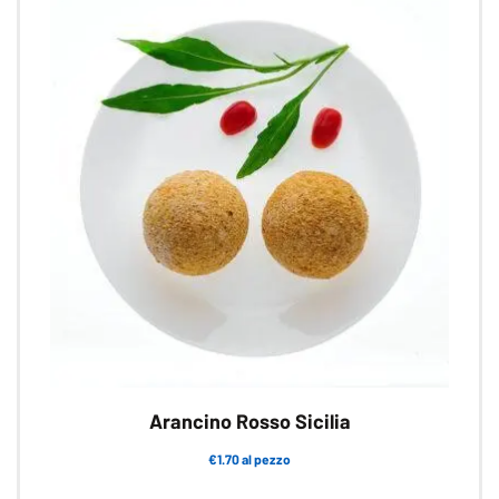
Arancino Rosso Sicilia
€1.70 al pezzo
Questo