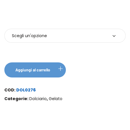
Confezione
Aggiungi al carrello
COD:
DOL0276
Categorie:
Dolciario
,
Gelato