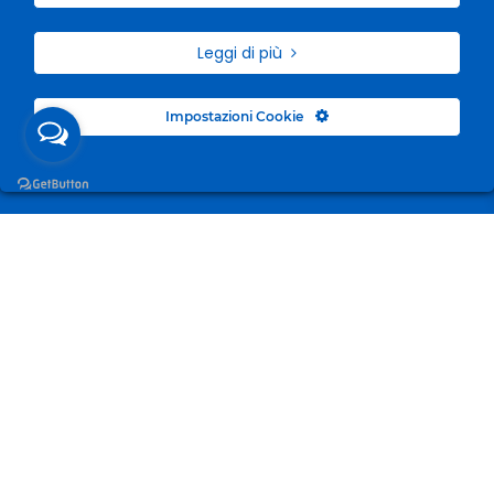
Leggi di più
Impostazioni Cookie
Surgelandia, non un semplice “Frozen Centre”. Da 23
anni con dedizione, passione e una bella dose di
coraggio cerchiamo di avvicinare i nostri clienti al
mondo del surgelato.