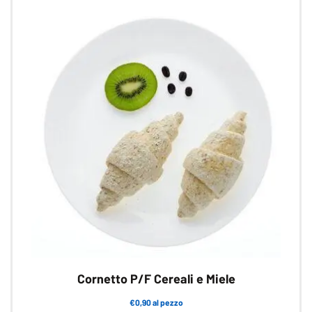
varianti.
Le
opzioni
possono
essere
scelte
nella
pagina
del
prodotto
Cornetto P/F Cereali e Miele
€0,90 al pezzo