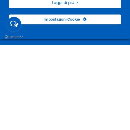
Leggi di più
Impostazioni Cookie
Surgelandia, non un semplice “Frozen Centre”. Da 23
anni con dedizione, passione e una bella dose di
coraggio cerchiamo di avvicinare i nostri clienti al
mondo del surgelato.