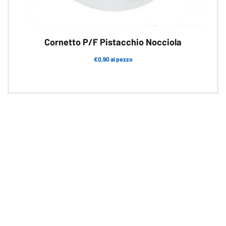
Cornetto P/F Pistacchio Nocciola
€0,90 al pezzo
Questo
prodotto
ha
più
varianti.
Le
opzioni
possono
essere
scelte
nella
pagina