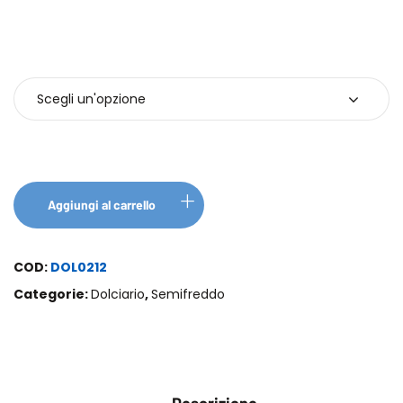
Barattoli
Aggiungi al carrello
COD:
DOL0212
Categorie:
Dolciario
,
Semifreddo
Descrizione