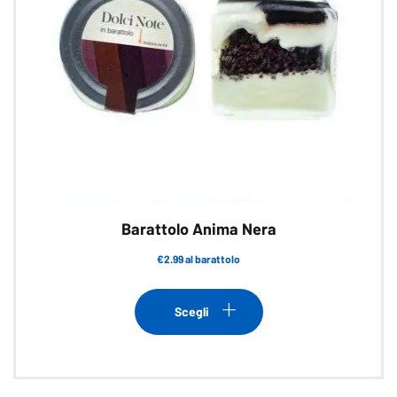
Barattolo Anima Nera
€2.99 al barattolo
Questo
prodotto
Scegli
ha
più
varianti.