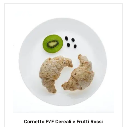
Le
opzioni
possono
essere
scelte
nella
pagina
del
prodotto
Cornetto P/F Cereali e Frutti Rossi