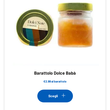
Barattolo Dolce Babà
€2.99 al barattolo
Questo
prodotto
Scegli
ha
più