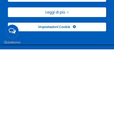
Leggi di più
Impostazioni Cookie
Surgelandia, non un semplice “Frozen Centre”. Da 23
anni con dedizione, passione e una bella dose di
coraggio cerchiamo di avvicinare i nostri clienti al
mondo del surgelato.