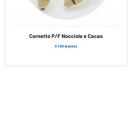
Cornetto P/F Nocciola e Cacao
€ 1,00 al pezzo
Questo
prodotto
ha
più
varianti.
Le
opzioni
possono
essere
scelte
nella