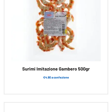
Surimi Imitazione Gambero 500gr
€4.90 a confezione
Questo
prodotto
ha
più
varianti.