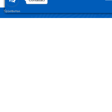
Contattaci
NEGO
Acced
Surgelandia, non un semplice “Frozen
Centre”. Da 23 anni con dedizione,
Il Mi
passione e una bella dose di coraggio
cerchiamo di avvicinare i nostri clienti
I Miei
al mondo del surgelato.
I Miei
Passw