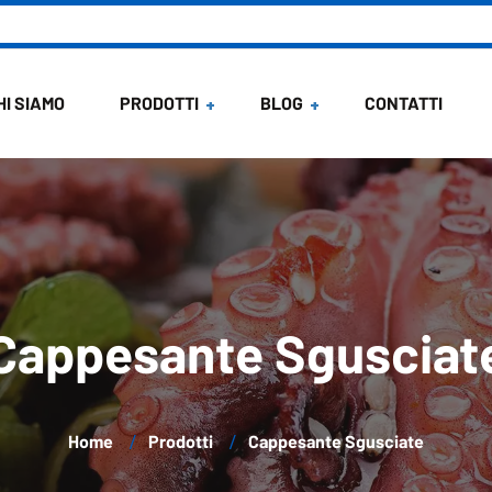
HI SIAMO
PRODOTTI
BLOG
CONTATTI
News
Ricette di Maria
Cappesante Sgusciat
Home
Prodotti
Cappesante Sgusciate