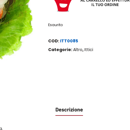
Esaurito
COD:
ITT0085
Categorie:
Altro
,
Ittici
Descrizione
a.