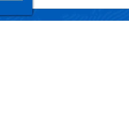
ZIO
LINK UTILI
i / Registrati
Termini e Condizioni
o Account
Privacy Policy
 Ordini
Gestisci i tuoi dati
 Indirizzi
Mappa del Sito
ord dimenticata