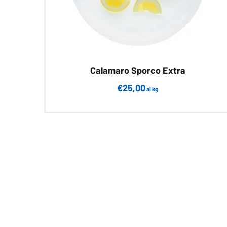
Calamaro Sporco Extra
€
25,00
al kg