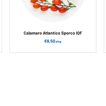
Calamaro Atlantico Sporco IQF
€
9,50
al kg