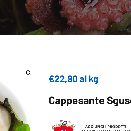
€
22,90
al kg
Cappesante Sgus