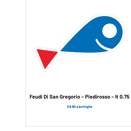
Feudi Di San Gregorio – Piedirosso – lt 0.75
€9.90 a bottiglia
Questo
prodotto