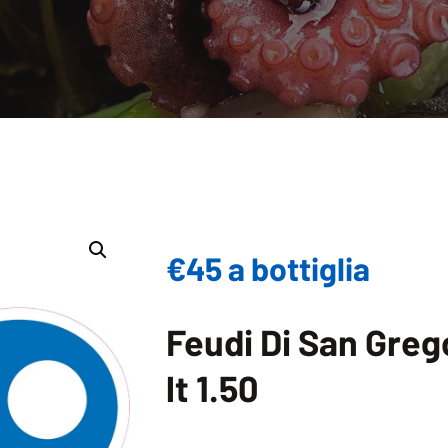
€45 a bottiglia
Feudi Di San Grego
lt 1.50