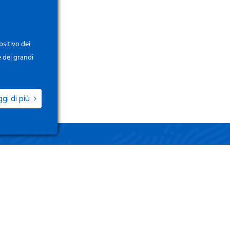
ositivo dei
e dei grandi
ggi di più
ZIO
LINK UTILI
i / Registrati
Termini e Condizioni