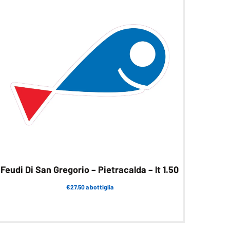
Feudi Di San Gregorio – Pietracalda – lt 1.50
€27.50 a bottiglia
Questo
prodotto