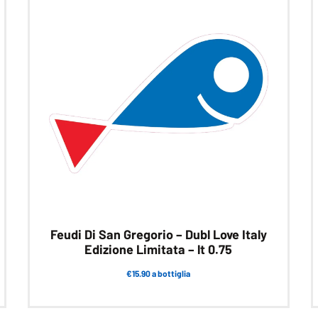
Feudi Di San Gregorio – Dubl Love Italy
Edizione Limitata – lt 0.75
€15.90 a bottiglia
Questo
prodotto