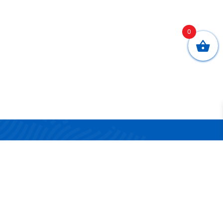
0
CONTATTI
Via San Nicola 17/19
83042 Atripalda (AV)
Telefono:
0825 624314