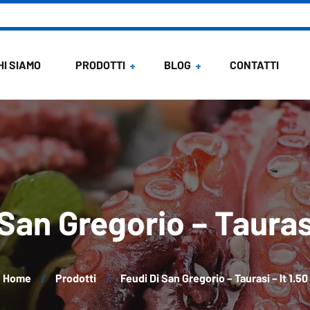
HI SIAMO
PRODOTTI
BLOG
CONTATTI
News
Ricette di Maria
San Gregorio – Taurasi
Home
Prodotti
Feudi Di San Gregorio – Taurasi – lt 1.50