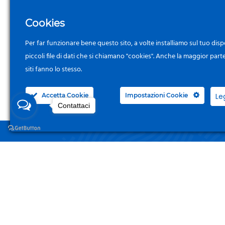
Cookies
Per far funzionare bene questo sito, a volte installiamo sul tuo disp
piccoli file di dati che si chiamano "cookies". Anche la maggior part
siti fanno lo stesso.
Accetta Cookie
Impostazioni Cookie
Le
Contattaci
NEGO
Acced
Surgelandia, non un semplice “Frozen
Centre”. Da 23 anni con dedizione,