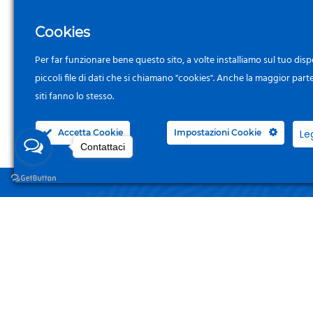
Cookies
Per far funzionare bene questo sito, a volte installiamo sul tuo disp
piccoli file di dati che si chiamano "cookies". Anche la maggior part
siti fanno lo stesso.
Accetta Cookie
Impostazioni Cookie
Le
Contattaci
NEGO
Acced
Surgelandia, non un semplice “Frozen
Centre”. Da 23 anni con dedizione,