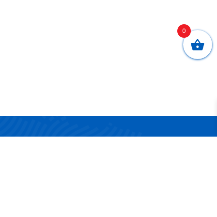
0
CONTATTI
Via San Nicola 17/19
83042 Atripalda (AV)
Telefono:
0825 624314