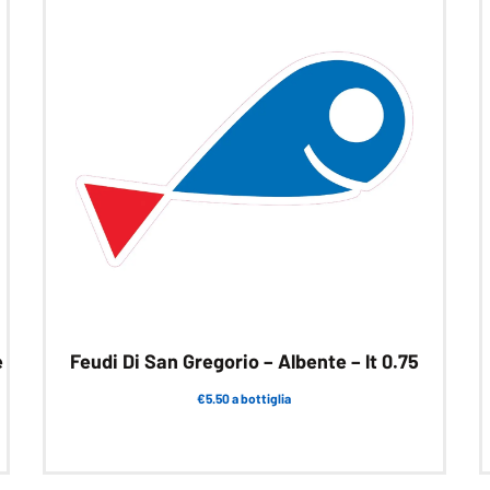
e
Feudi Di San Gregorio – Albente – lt 0.75
€5.50 a bottiglia
Questo
prodotto