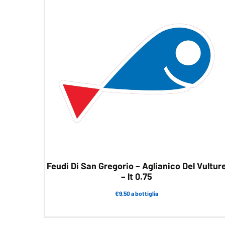
Feudi Di San Gregorio – Aglianico Del Vultur
– lt 0.75
€9.50 a bottiglia
Questo
prodotto