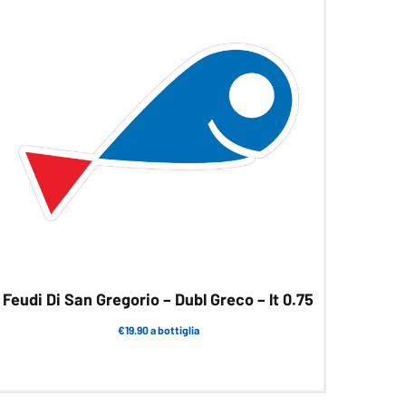
Feudi Di San Gregorio – Dubl Greco – lt 0.75
€19.90 a bottiglia
Questo
prodotto