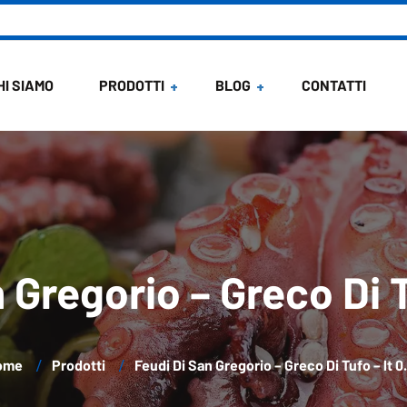
HI SIAMO
PRODOTTI
BLOG
CONTATTI
News
Ricette di Maria
 Gregorio – Greco Di T
ome
Prodotti
Feudi Di San Gregorio – Greco Di Tufo – lt 0