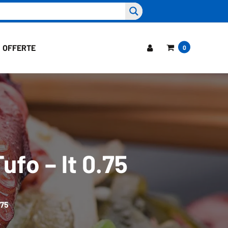
OFFERTE
0
ufo – lt 0.75
.75