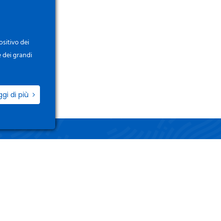
ositivo dei
e dei grandi
ggi di più
ZIO
LINK UTILI
i / Registrati
Termini e Condizioni