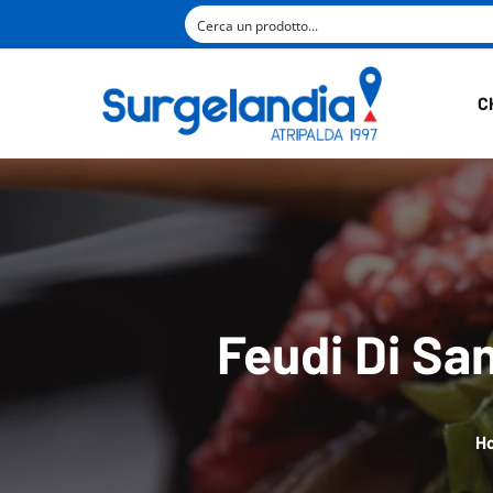
C
Feudi Di San
H