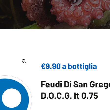
€9.90 a bottiglia
Feudi Di San Greg
D.O.C.G. lt 0.75