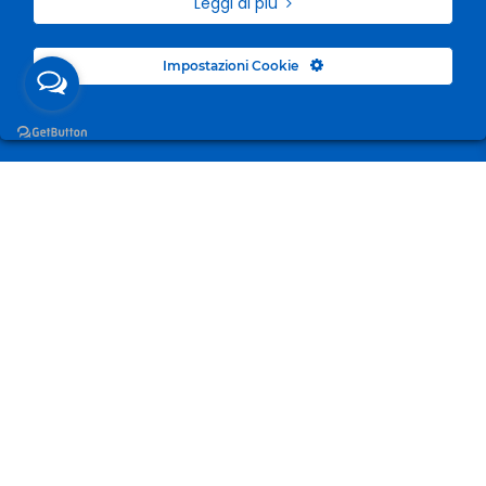
Leggi di più
Impostazioni Cookie
Surgelandia, non un semplice “Frozen Centre”. Da 23
anni con dedizione, passione e una bella dose di
coraggio cerchiamo di avvicinare i nostri clienti al
mondo del surgelato.