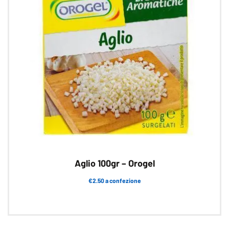
Aglio 100gr – Orogel
€2.50 a confezione
Questo
prodotto
ha