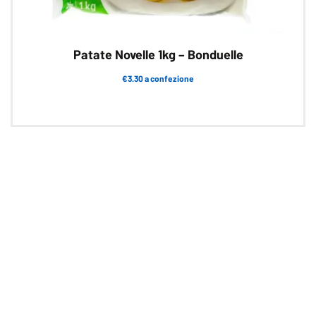
Patate Novelle 1kg – Bonduelle
€3.30 a confezione
Questo
prodotto
ha
più
varianti.
Le
opzioni
possono
essere
scelte
nella
pagina